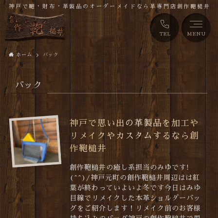
神戸で鞄・財布・革製品のオーダーメイドなら革専門店創作鞄槌井
TEL
MENU
ホーム
バック
バック
神戸で思い出の革製品を加工や
リメイクやカスタムするなら創
作鞄槌井
創作鞄槌井の癒し系担当のみゆです!
(^^)/神戸元町の創作鞄槌井周辺はは紅
葉が終わっていよいよ冬です今日はみゆ
目線でリメイクした本革ショルダーバッ
グをご紹介します！リメイク前のお客様