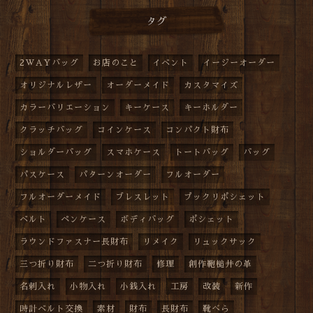
タグ
2WAYバッグ
お店のこと
イベント
イージーオーダー
オリジナルレザー
オーダーメイド
カスタマイズ
カラーバリエーション
キーケース
キーホルダー
クラッチバッグ
コインケース
コンパクト財布
ショルダーバッグ
スマホケース
トートバッグ
バッグ
パスケース
パターンオーダー
フルオーダー
フルオーダーメイド
ブレスレット
プックリポシェット
ベルト
ペンケース
ボディバッグ
ポシェット
ラウンドファスナー長財布
リメイク
リュックサック
三つ折り財布
二つ折り財布
修理
創作鞄槌井の革
名刺入れ
小物入れ
小銭入れ
工房
改装
新作
時計ベルト交換
素材
財布
長財布
靴べら