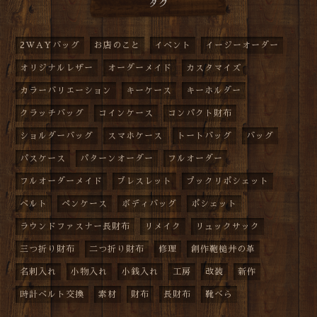
タグ
2WAYバッグ
お店のこと
イベント
イージーオーダー
オリジナルレザー
オーダーメイド
カスタマイズ
カラーバリエーション
キーケース
キーホルダー
クラッチバッグ
コインケース
コンパクト財布
ショルダーバッグ
スマホケース
トートバッグ
バッグ
パスケース
パターンオーダー
フルオーダー
フルオーダーメイド
ブレスレット
プックリポシェット
ベルト
ペンケース
ボディバッグ
ポシェット
ラウンドファスナー長財布
リメイク
リュックサック
三つ折り財布
二つ折り財布
修理
創作鞄槌井の革
名刺入れ
小物入れ
小銭入れ
工房
改装
新作
時計ベルト交換
素材
財布
長財布
靴べら