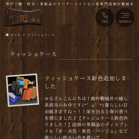
神戸で鞄・財布・革製品のオーダーメイドなら革専門店創作鞄槌井
TEL
MENU
ホーム
ティッシュケース
ティッシュケース
ティッシュケース新色追加しま
した
みなさんこんにちは！創作鞄槌井の癒し
系担当のみゆです(*’ω’*)春らしい日
が続きますね～！！家を出ると春の香り
を感じました♪【テッシュケース新色作
りました！】店頭の革製品のディスプレ
イも「赤・水色・黄色・ベージュ」など
春らしい明るい色を置いて...