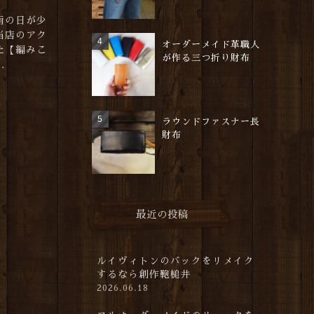
雨の日が少
当店のアク
オーダーメイド革職人
た【編みこ
が作る三つ折り財布
.
ラウンドファスナー長
財布
最近の投稿
ルイヴィトンのバックをリメイク
するなら創作鞄槌井
2026.06.18