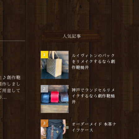
人気記事
ルイヴィトンのバック
をリメイクするなら創
作鞄槌井
た♪創作鞄
製作しまし
神戸でランドセルリメ
をご用意して
イクするなら創作鞄槌
..
井
オーダーメイド 本革ナ
イフケース