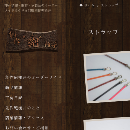
ホーム
ストラップ
神戸で鞄・財布・革製品のオーダー
メイドなら革専門店創作鞄槌井
ストラップ
創作鞄槌井のオーダーメイド
商品情報
工房日記
創作鞄槌井のこと
店舗情報・アクセス
お問い合わせ・ご相談