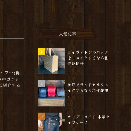
人気記事
ルイヴィトンのバック
をリメイクするなら創
作鞄槌井
^▽^*)昨
みゆはホッ
神戸でランドセルリメ
ご紹介する
イクするなら創作鞄槌
.
井
オーダーメイド 本革ナ
イフケース