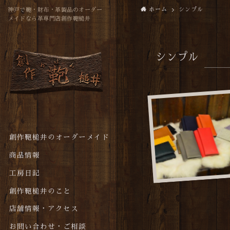
ホーム
シンプル
神戸で鞄・財布・革製品のオーダー
メイドなら革専門店創作鞄槌井
シンプル
創作鞄槌井のオーダーメイド
商品情報
工房日記
創作鞄槌井のこと
店舗情報・アクセス
お問い合わせ・ご相談