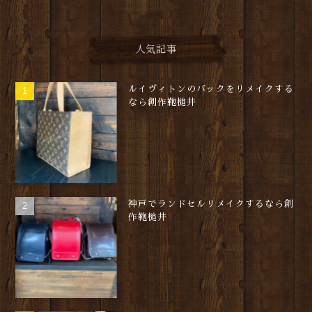
人気記事
ルイヴィトンのバックをリメイクする
なら創作鞄槌井
神戸でランドセルリメイクするなら創
作鞄槌井