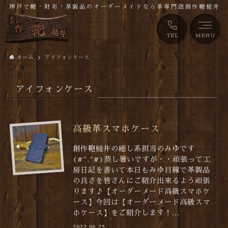
神戸で鞄・財布・革製品のオーダーメイドなら革専門店創作鞄槌井
TEL
MENU
ホーム
アイフォンケース
アイフォンケース
高級革スマホケース
創作鞄槌井の癒し系担当のみゆです
(#^.^#)蒸し暑いですが・・頑張って工
房日記を書いて本日もみゆ目線で革製品
の良さを皆さんにご紹介出来るよう頑張
ります♪【オーダーメード高級スマホケ
ース】今回は【オーダーメード高級スマ
ホケース】をご紹介します！...
2022.06.25