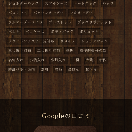
ショルダーバッグ
スマホケース
トートバッグ
バッグ
パスケース
パターンオーダー
フルオーダー
フルオーダーメイド
ブレスレット
プックリポシェット
ベルト
ペンケース
ボディバッグ
ポシェット
ラウンドファスナー長財布
リメイク
リュックサック
三つ折り財布
二つ折り財布
修理
創作鞄槌井の革
名刺入れ
小物入れ
小銭入れ
工房
改装
新作
時計ベルト交換
素材
財布
長財布
靴べら
Googleの口コミ