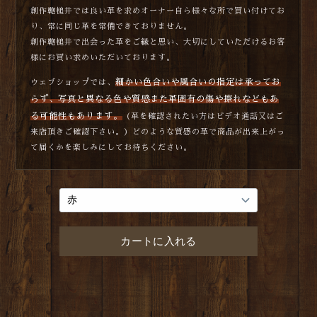
創作鞄槌井では良い革を求めオーナー自ら様々な所で買い付けてお
り、常に同じ革を常備できておりません。
創作鞄槌井で出会った革をご縁と思い、大切にしていただけるお客
様にお買い求めいただいております。
細かい色合いや風合いの指定は承ってお
ウェブショップでは、
らず、写真と異なる色や質感また革固有の傷や擦れなどもあ
る可能性もあります。
（革を確認されたい方はビデオ通話又はご
来店頂きご確認下さい。）どのような質感の革で商品が出来上がっ
て届くかを楽しみにしてお待ちください。