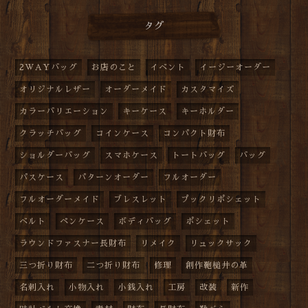
タグ
2WAYバッグ
お店のこと
イベント
イージーオーダー
オリジナルレザー
オーダーメイド
カスタマイズ
カラーバリエーション
キーケース
キーホルダー
クラッチバッグ
コインケース
コンパクト財布
ショルダーバッグ
スマホケース
トートバッグ
バッグ
パスケース
パターンオーダー
フルオーダー
フルオーダーメイド
ブレスレット
プックリポシェット
ベルト
ペンケース
ボディバッグ
ポシェット
ラウンドファスナー長財布
リメイク
リュックサック
三つ折り財布
二つ折り財布
修理
創作鞄槌井の革
名刺入れ
小物入れ
小銭入れ
工房
改装
新作