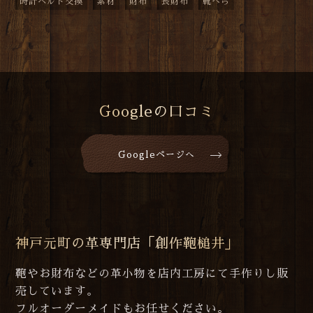
時計ベルト交換
素材
財布
長財布
靴べら
Googleの口コミ
Googleページへ
神戸元町の革専門店「創作鞄槌井」
鞄やお財布などの革小物を店内工房にて手作りし販
売しています。
フルオーダーメイドもお任せください。