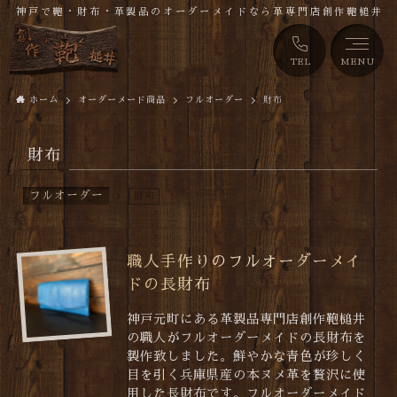
神戸で鞄・財布・革製品のオーダーメイドなら革専門店創作鞄槌井
TEL
MENU
ホーム
オーダーメード商品
フルオーダー
財布
財布
フルオーダー
財布
職人手作りのフルオーダーメイ
ドの長財布
神戸元町にある革製品専門店創作鞄槌井
の職人がフルオーダーメイドの長財布を
製作致しました。鮮やかな青色が珍しく
目を引く兵庫県産の本ヌメ革を贅沢に使
用した長財布です。フルオーダーメイド