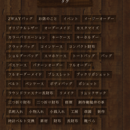
タグ
2WAYバッグ
お店のこと
イベント
イージーオーダー
オリジナルレザー
オーダーメイド
カスタマイズ
カラーバリエーション
キーケース
キーホルダー
クラッチバッグ
コインケース
コンパクト財布
ショルダーバッグ
スマホケース
トートバッグ
バッグ
パスケース
パターンオーダー
フルオーダー
フルオーダーメイド
ブレスレット
プックリポシェット
ベルト
ペンケース
ボディバッグ
ポシェット
ラウンドファスナー長財布
リメイク
リュックサック
三つ折り財布
二つ折り財布
修理
創作鞄槌井の革
名刺入れ
小物入れ
小銭入れ
工房
改装
新作
時計ベルト交換
素材
財布
長財布
靴べら