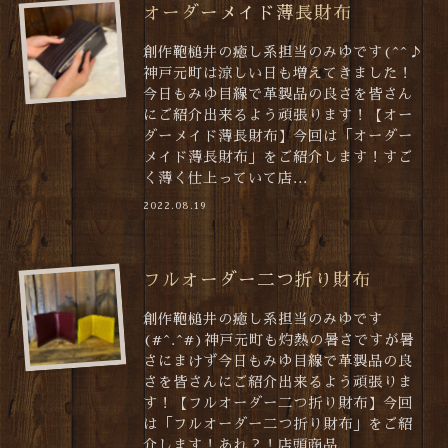
オーダーメイド薄長財布
創作鞄槌井の癒し系担当のみゆです(^^♪
神戸元町は涼しい日も増えてきました！
今日もみゆ目線で革製品の良さを皆さん
にご紹介出来るよう頑張ります！【オー
ダーメイド薄長財布】今回は「オーダー
メイド薄長財布」をご紹介します！すご
く薄く仕上っていて店...
2022.08.19
フルオーダー二つ折り財布
創作鞄槌井の癒し系担当のみゆです
(#^.^#)神戸元町も灼熱の暑さですが暑
さにまけず今日もみゆ目線で革製品の良
さを皆さんにご紹介出来るよう頑張りま
す！【フルオーダー二つ折り財布】今回
は「フルオーダー二つ折り財布」をご紹
介します！あれ？！店頭商品...