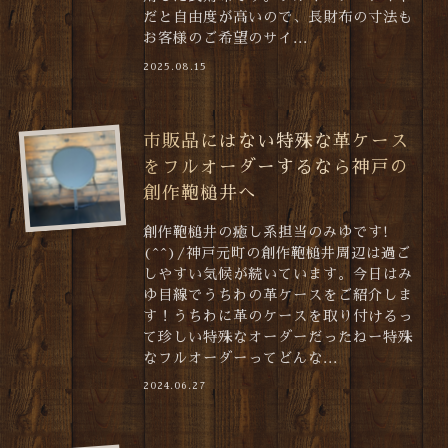
だと自由度が高いので、長財布の寸法も
お客様のご希望のサイ...
2025.08.15
市販品にはない特殊な革ケース
をフルオーダーするなら神戸の
創作鞄槌井へ
創作鞄槌井の癒し系担当のみゆです!
(^^)/神戸元町の創作鞄槌井周辺は過ご
しやすい気候が続いています。今日はみ
ゆ目線でうちわの革ケースをご紹介しま
す！うちわに革のケースを取り付けるっ
て珍しい特殊なオーダーだったねー特殊
なフルオーダーってどんな...
2024.06.27