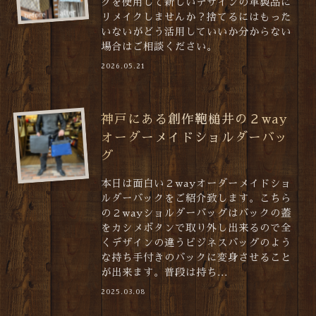
グを使用して新しいデザインの革製品に
リメイクしませんか？捨てるにはもった
いないがどう活用していいか分からない
場合はご相談ください。
2026.05.21
神戸にある創作鞄槌井の２way
オーダーメイドショルダーバッ
グ
本日は面白い２wayオーダーメイドショ
ルダーバックをご紹介致します。こちら
の２wayショルダーバッグはバックの蓋
をカシメボタンで取り外し出来るので全
くデザインの違うビジネスバッグのよう
な持ち手付きのバックに変身させること
が出来ます。普段は持ち...
2025.03.08