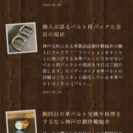
2026.01.30
職人が語るベルト用バックル金
具の現状
神戸元町にある革製品店創作鞄槌井の職
人仁さんです＾＾ファッションをオシャ
レに格上げする本革ベルトに欠かせない
ベルト用バックルの現状を今日はご紹介
致します。オーダーメイド本革ベルトの
詳細はこちらネット販売している本革ベ
ルトはこちら【ベルト...
2025.09.28
腕時計の革ベルト交換や修理を
するなら神戸の創作鞄槌井