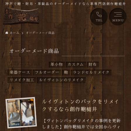
神戸で鞄・財布・革製品のオーダーメイドなら革専門店創作鞄槌井
TEL
MENU
ホーム
オーダーメード商品
オーダーメード商品
革小物
カスタム
財布
オーダーメード商品
楽器ケース
フルオーダー
鞄
ランドセルリメイク
リメイク加工
ルイヴィトンのリメイク
ルイヴィトンのバックをリメイ
クするなら創作鞄槌井
【ヴィトンバッグリメイクの事例を更新
しました】創作鞄槌井では全国からヴィ