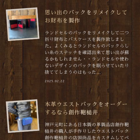
思い出のバックをリメイクして
お財布を製作
ランドセルのバックをリメイクして二つ
折り財布とパスケースを製作致しまし
た。よくみるとランドセルのバックらし
い糸のステッチを確認出来て思い出が蘇
るかもしれません・・ランドセルや使わ
ないデザインのバックを眠らせていたり
捨ててしまうのはもった...
2025.02.22
本革ウエストバックをオーダー
するなら創作鞄槌井
神戸元町にある日本製の革製品店創作鞄
槌井の職人が手作りしたウエストバック
創作鞄槌井の店頭商品をカスタムしてペ