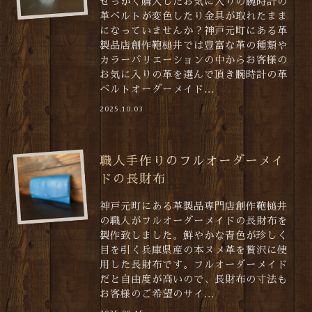
せっかく購入したお気に入りの腕時計の
革ベルトが変色したり金具が取れたまま
になっていませんか？神戸元町にある革
製品店創作鞄槌井では豊富な革の種類や
カラーバリエーションの中からお客様の
お気に入りの革を選んで頂き腕時計の革
ベルトオーダーメイド...
2025.10.03
職人手作りのフルオーダーメイ
ドの長財布
神戸元町にある革製品専門店創作鞄槌井
の職人がフルオーダーメイドの長財布を
製作致しました。鮮やかな青色が珍しく
目を引く兵庫県産の本ヌメ革を贅沢に使
用した長財布です。フルオーダーメイド
だと自由度が高いので、長財布の寸法も
お客様のご希望のサイ...