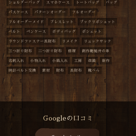
ショルダーバッグ
スマホケース
トートバッグ
バッグ
パスケース
パターンオーダー
フルオーダー
フルオーダーメイド
ブレスレット
プックリポシェット
ベルト
ペンケース
ボディバッグ
ポシェット
ラウンドファスナー長財布
リメイク
リュックサック
三つ折り財布
二つ折り財布
修理
創作鞄槌井の革
名刺入れ
小物入れ
小銭入れ
工房
改装
新作
時計ベルト交換
素材
財布
長財布
靴べら
Googleの口コミ