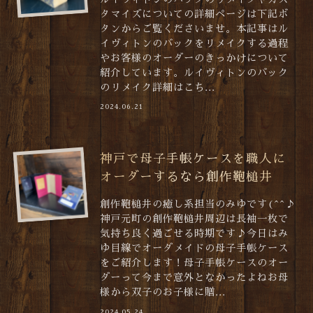
タマイズについての詳細ページは下記ボ
タンからご覧くださいませ。本記事はル
イヴィトンのバックをリメイクする過程
やお客様のオーダーのきっかけについて
紹介しています。ルイヴィトンのバック
のリメイク詳細はこち...
2024.06.21
神戸で母子手帳ケースを職人に
オーダーするなら創作鞄槌井
創作鞄槌井の癒し系担当のみゆです(^^♪
神戸元町の創作鞄槌井周辺は長袖一枚で
気持ち良く過ごせる時期です♪今日はみ
ゆ目線でオーダメイドの母子手帳ケース
をご紹介します！母子手帳ケースのオー
ダーって今まで意外となかったよねお母
様から双子のお子様に贈...
2024.05.24