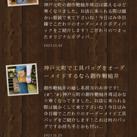
神戸元町の創作鞄槌井周辺は震えるほど
寒くなりました。お店に来られる際は暖
かい服装で来て下さいね！今日はみゆ目
線でこだわりのオーダーメイドボディバ
ックをご紹介します！こだわりのつまっ
たオリジナルボディバ...
2023.12.02
神戸元町で工具バッグをオーダ
ーメイドするなら創作鞄槌井
創作鞄槌井の癒し系担当のみゆです!
(#^.^#)神戸元町の創作鞄槌井周辺かな
り寒くなってきました。お店に来られる
際は暖かくして来て下さいね！今日はみ
ゆ目線でこだわりのオーダーメイド工具
バッグをご紹介します！これは何のバッ
グですか持ち手とかも付い...
2023.11.25