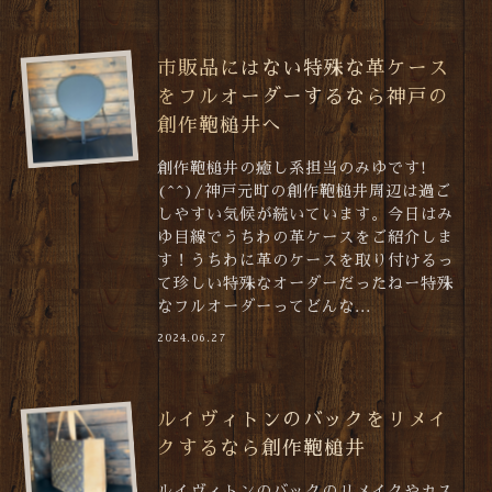
市販品にはない特殊な革ケース
をフルオーダーするなら神戸の
創作鞄槌井へ
創作鞄槌井の癒し系担当のみゆです!
(^^)/神戸元町の創作鞄槌井周辺は過ご
しやすい気候が続いています。今日はみ
ゆ目線でうちわの革ケースをご紹介しま
す！うちわに革のケースを取り付けるっ
て珍しい特殊なオーダーだったねー特殊
なフルオーダーってどんな...
2024.06.27
ルイヴィトンのバックをリメイ
クするなら創作鞄槌井
ルイヴィトンのバックのリメイクやカス