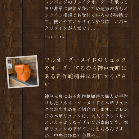
トンバッグのリメイクオーダーを承って
おり非常に需要が多いため遠方の方もオ
ンライン相談でも受付ているのが特徴で
す。使いやすいデザインや今欲しいバッ
クリメイクが人気です...
2026.06.18
フルオーダーメイドのリュック
をオーダーするなら神戸元町に
ある創作鞄槌井にお任せくださ
い
神戸元町にある創作鞄槌井の職人が手作
りしたフルオーダーメイドの本革リュッ
クのおすすめをご紹介致します。オレン
ジの本革リュックは、大人のランドセル
といえるようなデザインが素敵です。本
革リュックのデザインはもちろんです
が、中央のひねり金具や...