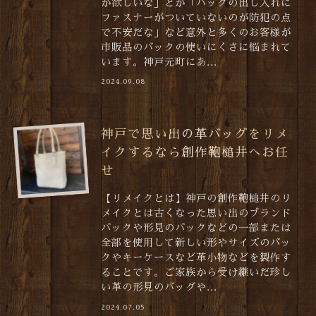
が欲しいな」とか「バックの出し入れに
ファスナーがついていないのが防犯の点
で不安だな」など意外と多くのお客様が
市販品のバックの使いにくさに悩まれて
います。神戸元町にあ...
2024.09.08
神戸で思い出の革バッグをリメ
イクするなら創作鞄槌井へお任
せ
【リメイクとは】神戸の創作鞄槌井のリ
メイクとは古くなった思い出のブランド
バックや形見のバックなどの一部または
全部を使用して新しい形やサイズのバッ
クやキーケースなど革小物などを製作す
ることです。ご家族から受け継いだ珍し
い革の形見のバッグや...
2024.07.05