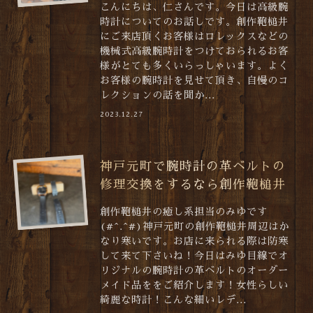
こんにちは、仁さんです。今日は高級腕
時計についてのお話しです。創作鞄槌井
にご来店頂くお客様はロレックスなどの
機械式高級腕時計をつけておられるお客
様がとても多くいらっしゃいます。よく
お客様の腕時計を見せて頂き、自慢のコ
レクションの話を聞か...
2023.12.27
神戸元町で腕時計の革ベルトの
修理交換をするなら創作鞄槌井
創作鞄槌井の癒し系担当のみゆです
(#^.^#)神戸元町の創作鞄槌井周辺はか
なり寒いです。お店に来られる際は防寒
して来て下さいね！今日はみゆ目線でオ
リジナルの腕時計の革ベルトのオーダー
メイド品ををご紹介します！女性らしい
綺麗な時計！こんな細いレデ...