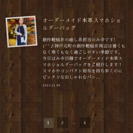
オーダーメイド本革スマホショ
ルダーバッグ
創作鞄槌井の癒し系担当のみゆです!
(^^♪神戸元町の創作鞄槌井周辺は暑くも
なく寒くもなく過ごしやすい季節です。
今日はみゆ目線でオーダーメイド本革ス
マホショルダーバッグをご紹介します！
スマホやコンパクト財布を持ち歩くのに
ピッタリなおしゃれなバッ...
2023.11.09
1
2
...
4