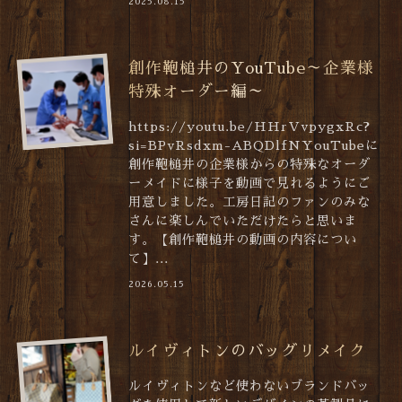
2025.08.15
創作鞄槌井のYouTube～企業様
特殊オーダー編～
https://youtu.be/HHrVvpygxRc?
si=BPvRsdxm-ABQDlfNYouTubeに
創作鞄槌井の企業様からの特殊なオーダ
ーメイドに様子を動画で見れるようにご
用意しました。工房日記のファンのみな
さんに楽しんでいただけたらと思いま
す。【創作鞄槌井の動画の内容につい
て】...
2026.05.15
ルイヴィトンのバッグリメイク
ルイヴィトンなど使わないブランドバッ