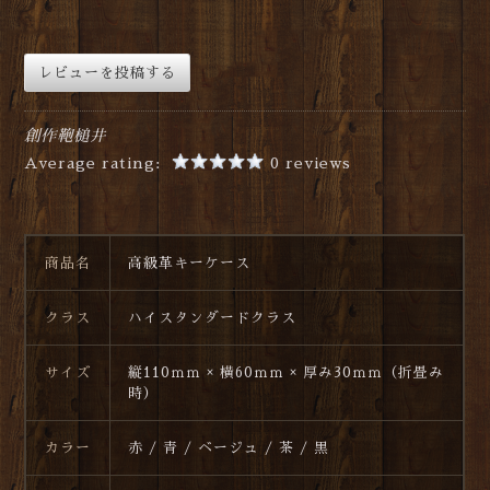
レビューを投稿する
創作鞄槌井
Average rating:
0 reviews
商品名
高級革キーケース
クラス
ハイスタンダードクラス
サイズ
縦110ｍｍ × 横60ｍｍ × 厚み30ｍｍ（折畳み
時）
カラー
赤 / 青 / ベージュ / 茶 / 黒