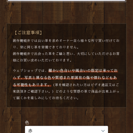
【ご注意事項】
創作鞄槌井では良い革を求めオーナー自ら様々な所で買い付けてお
り、常に同じ革を常備できておりません。
創作鞄槌井で出会った革をご縁と思い、大切にしていただけるお客
様にお買い求めいただいております。
細かい色合いや風合いの指定は承ってお
ウェブショップでは、
らず、写真と異なる色や質感また革固有の傷や擦れなどもあ
る可能性もあります。
（革を確認されたい方はビデオ通話又はご
来店頂きご確認下さい。）どのような質感の革で商品が出来上がっ
て届くかを楽しみにしてお待ちください。