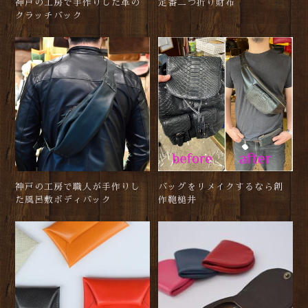
神戸の工房で手作りした革の
定番二つ折り財布
クラッチバック
神戸の工房で職人が手作りし
バッグをリメイクするなら創
た風呂敷ボディバック
作鞄槌井