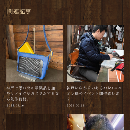
関連記事
神戸で思い出の革製品を加工
神戸にゆかりのあるasicsユニ
やリメイクやカスタムするな
オン様のイベント開催致しま
ら創作鞄槌井
す
2023.03.16
2023.06.18