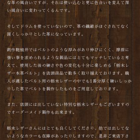
な革の風合いですが、それは使い込むと更に色合いを変えて深
い風合いに変わってくるんです。
そしてドラムを使っていないので、革の繊維がほぐされてなく
固くしっかりとした革になっています。
創作鞄槌井ではベルトのような厚みがあり伸びにくく、摩擦に
強い事を求められるような製品にはとてもマッチしていると考
えて、使用した後の硬さや色の変化も十分に楽しめる「栃木レ
ザー本革ベルト」を店頭商品で数多く取り揃えております。職
人が適したベルト用の栃木レザーの中でも1番分厚く硬いしっか
りした革でベルトを製作したものをご用意しております。
また、店頭には出していない特別な栃木レザーもございますの
でオーダーメイド製作も出来ます。
栃木レザーさんにはとても良くしてくださり、他では出してな
いようなカラーも在庫があったりしますので、是非ご来店下さ