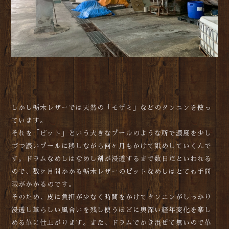
しかし栃木レザーでは天然の「モザミ」などのタンニンを使っ
ています。
それを「ピット」という大きなプールのような所で濃度を少し
づつ濃いプールに移しながら何ヶ月もかけて舐めしていくんで
す。ドラムなめしはなめし剤が浸透するまで数日だといわれる
ので、数ヶ月間かかる栃木レザーのピットなめしはとても手間
暇がかかるのです。
そのため、皮に負担が少なく時間をかけてタンニンがしっかり
浸透し革らしい風合いを残し使うほどに奥深い経年変化を楽し
める革に仕上がります。また、ドラムでかき混ぜて無いので革