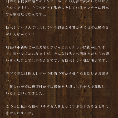
日本でも戦前は殆どのタンナーが、この方法で舐めしていたよ
うなのですが、今このピット舐めしをしているタンナーは日本
でも数社だけなんです…
栃木レザーさんで行われている製法こそ昔からの日本伝統のな
めし方なんです！
現在は革新的とか最先端とかどんどんと新しい技術が出てき
て、変化を求められますが、そんな時代でも伝統と昔からの想
いを大切にして仕事をされてている栃木レザー様は凄いです。
見学の際には栃木レザーの担当の方から様々なお話しをお聞き
し
「新しい技術に飛び付かずに伝統を大切にした先人を尊敬して
いる」と仰ってました。
この事は私達も物作りをする人間として学ぶ事があるなと考え
させられました。