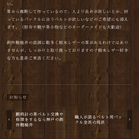
い。
革から裁断して作っているので、人より長めが欲しいとか、持
っているバックルに合うベルトが欲しいなどのご希望にも添え
ます。（財布や鞄や革小物などのオーダーメイドも大歓迎）
創作鞄槌井の店頭に数多く栃木レザーの革があるわけではあり
ませんが、しっかりと取り扱っておりますので栃木レザー好き
な方も是非ご来店ください。
お知らせ
腕時計の革ベルト交換や
職人が語るベルト用バッ
修理をするなら神戸の創
クル金具の現状
作鞄槌井