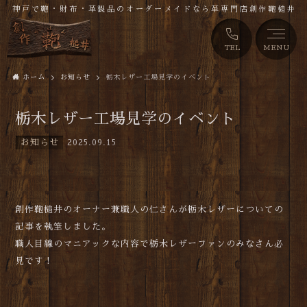
神戸で鞄・財布・革製品のオーダーメイドなら革専門店創作鞄槌井
TEL
MENU
ホーム
お知らせ
栃木レザー工場見学のイベント
栃木レザー工場見学のイベント
お知らせ
2025.09.15
創作鞄槌井のオーナー兼職人の仁さんが栃木レザーについての
記事を執筆しました。
職人目線のマニアックな内容で栃木レザーファンのみなさん必
見です！