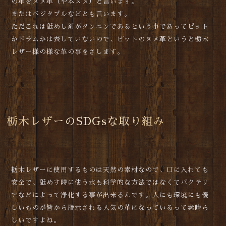
の革をヌメ革（や本ヌメ）と言います。
またはベジタブルなどとも言います。
ただこれは舐めし剤がタンニンであるという事であってピット
かドラムかは表していないので、ピットのヌメ革というと栃木
レザー様の様な革の事をさします。
栃木レザーのSDGsな取り組み
栃木レザーに使用するものは天然の素材なので、口に入れても
安全で、舐めす時に使う水も科学的な方法ではなくてバクテリ
アなどによって浄化する事が出来るんです。人にも環境にも優
しいものが皆から指示される人気の革になっているって素晴ら
しいですよね。