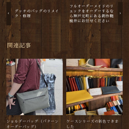
フルオーダーメイドのリ
グッチのバッグのリメイ
ュックをオーダーするな
ク・修理
ら神戸元町にある創作鞄
槌井にお任せください
関連記事
ショルダーバッグ（パターン
ケースシリーズの新色できま
オーダーバッグ）
した