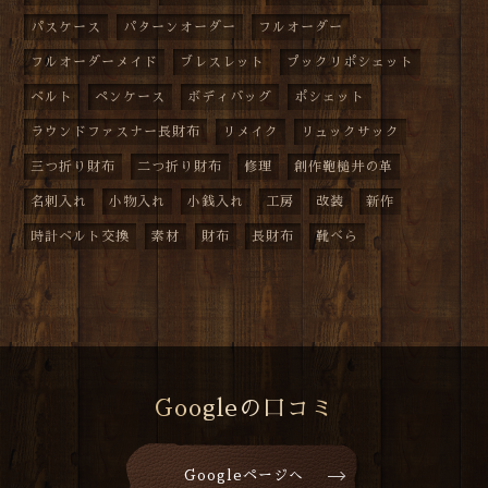
パスケース
パターンオーダー
フルオーダー
フルオーダーメイド
ブレスレット
プックリポシェット
ベルト
ペンケース
ボディバッグ
ポシェット
ラウンドファスナー長財布
リメイク
リュックサック
三つ折り財布
二つ折り財布
修理
創作鞄槌井の革
名刺入れ
小物入れ
小銭入れ
工房
改装
新作
時計ベルト交換
素材
財布
長財布
靴べら
Googleの口コミ
Googleページへ